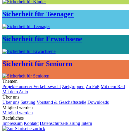
Sicherheit für Teenager
Sicherheit für Erwachsene
Sicherheit für Senioren
Themen
Projekte unserer Verkehrswacht
Zielgruppen
Zu Fuß
Mit dem Rad
Mit dem Auto
Über uns
Über uns
Satzung
Vorstand & Geschäftsstelle
Downloads
Mitglied werden
Mitglied werden
Rechtliches
Impressum
Kontakt
Datenschutzerklärung
Intern