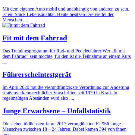
Mit dem eigenen Auto mobil und unabhängig von anderen zu sein,
ist ein Stück Lebensqualität. Heute besitzen Dreiviertel der
Menschen ....
Fit mit dem Fahrrad
Das Trainingsprogramm für Rad- und Pedelecfahrer Wer „fit mit
dem Fahrrad“ sein möchte, für den ist die Teilnahme an einem Kurs
....
Führerscheintestgerät
Im April 2020 trat die vierundfünfzigste Verordnung zur Änderung
straßenverkehrsrechtlicher Vorschriften seit 1970 in Kraft. In
regelmäßigen Abständen wird also ....
Junge Erwachsene – Unfallstatistik
Die sieben tödlichsten Jahre 2017 verunglückten 62 966 junge
Menschen zwischen 18 – 24 Jahren. Dabei kamen 394 von ihnen
ums ....