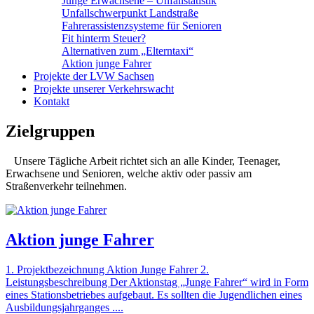
Junge Erwachsene – Unfallstatistik
Unfallschwerpunkt Landstraße
Fahrerassistenzsysteme für Senioren
Fit hinterm Steuer?
Alternativen zum „Elterntaxi“
Aktion junge Fahrer
Projekte der LVW Sachsen
Projekte unserer Verkehrswacht
Kontakt
Zielgruppen
Unsere Tägliche Arbeit richtet sich an alle Kinder, Teenager,
Erwachsene und Senioren, welche aktiv oder passiv am
Straßenverkehr teilnehmen.
Aktion junge Fahrer
1. Projektbezeichnung Aktion Junge Fahrer 2.
Leistungsbeschreibung Der Aktionstag „Junge Fahrer“ wird in Form
eines Stationsbetriebes aufgebaut. Es sollten die Jugendlichen eines
Ausbildungsjahrganges ....