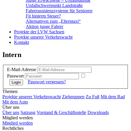
Junge Erwachsene – Unfallstatistik
Unfallschwerpunkt Landstraße
Fahrerassistenzsysteme für Senioren
Fit hinterm Steuer?
Alternativen zum „Elterntaxi“
Aktion junge Fahrer
Projekte der LVW Sachsen
Projekte unserer Verkehrswacht
Kontakt
Intern
E-Mail-Adresse
Passwort
Passwort vergessen?
Themen
Projekte unserer Verkehrswacht
Zielgruppen
Zu Fuß
Mit dem Rad
Mit dem Auto
Über uns
Über uns
Satzung
Vorstand & Geschäftsstelle
Downloads
Mitglied werden
Mitglied werden
Rechtliches