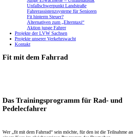
Junge Erwachsene – Unfallstatistik
Unfallschwerpunkt Landstraße
Fahrerassistenzsysteme für Senioren
Fit hinterm Steuer?
Alternativen zum „Elterntaxi“
Aktion junge Fahrer
Projekte der LVW Sachsen
Projekte unserer Verkehrswacht
Kontakt
Fit mit dem Fahrrad
Das Trainingsprogramm für Rad- und
Pedelecfahrer
Wer „fit mit dem Fahrrad“ sein möchte, für den ist die Teilnahme an